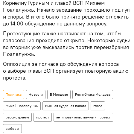
Корнелиу Гуриным и главой ВСП Михаем
Поалелунжь. Начало заседание проходило под гул
и споры. В итоге было принято решение отложить
до 14.00 обсуждение по данному вопросу.
Протестующие также настаивают на том, чтобы
голосование проходило открыто. Некоторые судьи
во вторник уже высказались против переизбрания
Поалелунжь.
Оппозиция за полчаса до обсуждения вопроса
о выборе главы ВСП организует повторную акцию
протеста.
Политика
Новости
В Молдове
Республика Молдова
Михай Поалелунжь
Высшая судебная палата
глава
рассмотрение
протест
антиправительственный протест
выборы