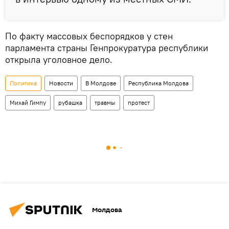
По факту массовых беспорядков у стен
парламента страны Генпрокуратура республики
открыла уголовное дело.
Политика
Новости
В Молдове
Республика Молдова
Михай Гимпу
рубашка
травмы
протест
Молдова