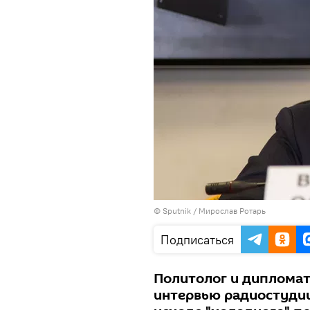
© Sputnik / Мирослав Ротарь
Подписаться
Политолог и дипломат
интервью радиостудии