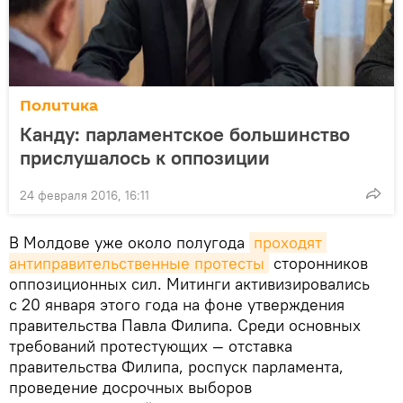
Политика
Канду: парламентское большинство
прислушалось к оппозиции
24 февраля 2016, 16:11
В Молдове уже около полугода
проходят 
антиправительственные протесты
сторонников
оппозиционных сил. Митинги активизировались
с 20 января этого года на фоне утверждения
правительства Павла Филипа. Среди основных
требований протестующих — отставка
правительства Филипа, роспуск парламента,
проведение досрочных выборов