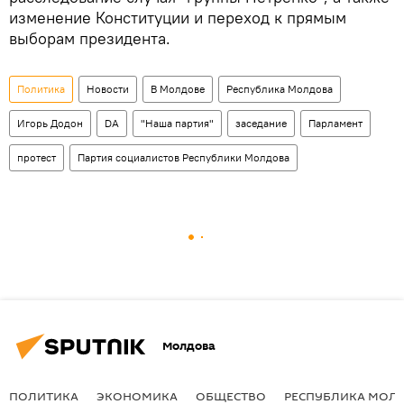
изменение Конституции и переход к прямым
выборам президента.
Политика
Новости
В Молдове
Республика Молдова
Игорь Додон
DA
"Наша партия"
заседание
Парламент
протест
Партия социалистов Республики Молдова
Молдова
ПОЛИТИКА
ЭКОНОМИКА
ОБЩЕСТВО
РЕСПУБЛИКА МОЛ