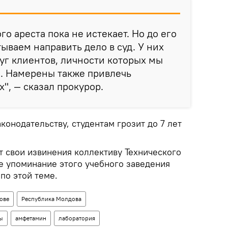
о ареста пока не истекает. Но до его
ываем направить дело в суд. У них
уг клиентов, личности которых мы
м. Намерены также привлечь
х", — сказал прокурор.
онодательству, студентам грозит до 7 лет
т свои извинения коллективу Технического
е упоминание этого учебного заведения
по этой теме.
ове
Республика Молдова
ы
амфетамин
лаборатория