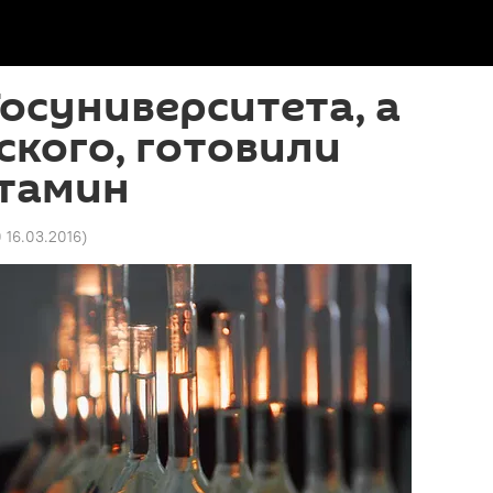
осуниверситета, а
ского, готовили
тамин
0 16.03.2016
)