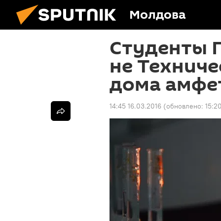
Молдова
Студенты Г
не Техниче
дома амфе
14:45 16.03.2016
(обновлено:
15:2