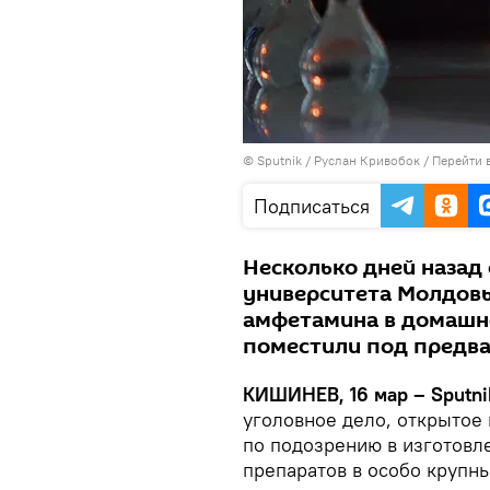
© Sputnik / Руслан Кривобок
/
Перейти 
Подписаться
Несколько дней назад
университета Молдовы
амфетамина в домашне
поместили под предва
КИШИНЕВ, 16 мар – Sputni
уголовное дело, открытое 
по подозрению в изготовл
препаратов в особо крупн