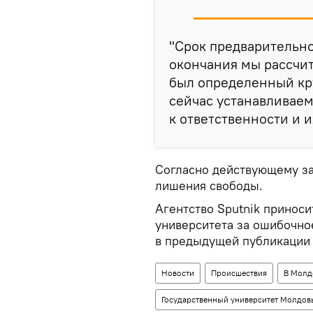
"Срок предварительног
окончания мы рассчит
был определенный кр
сейчас устанавливае
к ответственности и и
Согласно действующему зак
лишения свободы.
Агентство Sputnik приноси
университета за ошибочно
в предыдущей публикации 
Новости
Происшествия
В Молд
Государственный университет Молдов