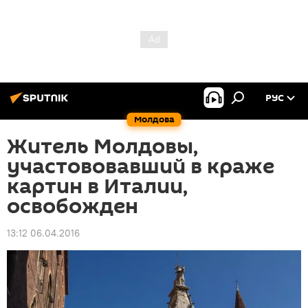
РУС
Молдова
Житель Молдовы,
участововавший в краже
картин в Италии,
освобожден
13:12 06.04.2016