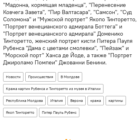
"Мадонна, кормящая младенца", "Перенесение
Ковчега Завета", "Пир Валтасара", "Самсон", "Суд
Соломона" и "Мужской портрет" Якопо Тинторетто,
"Портрет венецианского адмирала Боттега" и
"Портрет венецианского адмирала" Доменико
Тинторетто, женский портрет кисти Питера Пауля
Рубенса "Дама с цветами смолевки", "Пейзаж" и
"Морской порт" Ханса де Йоде, а также "Портрет
Джироламо Помпеи" Джованни Бенини.
Новости
Происшествия
В Молдове
Кража картин Рубенса и Тинторетто из музея в Италии
Республика Молдова
Италия
Верона
кража
картины
Якоп Тинторетто
Питер Пауль Рубенс