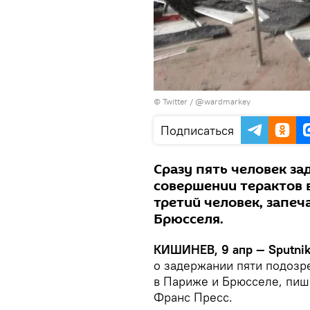
© Twitter / @wardmarkey
Подписаться
Сразу пять человек з
совершении терактов в
третий человек, запе
Брюсселя.
КИШИНЕВ, 9 апр — Sputnik
о задержании пяти подозр
в Париже и Брюсселе, пи
Франс Пресс.