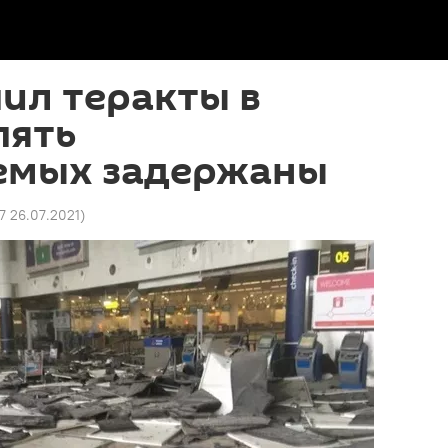
ил теракты в
пять
емых задержаны
17 26.07.2021
)