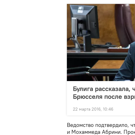
Булига рассказала, 
Брюсселя после вз
22 марта 2016, 10:46
Ведомство подтвердило, ч
и Мохаммеда Абрини. Прок