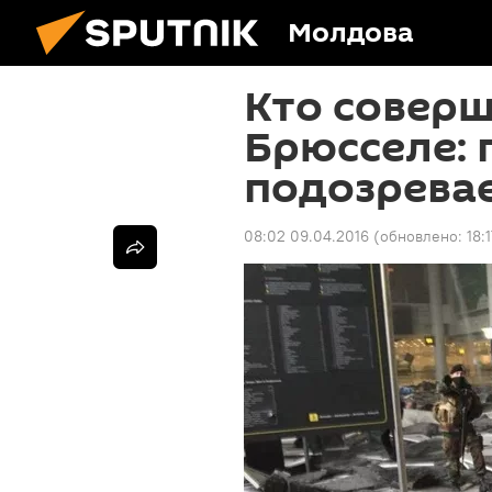
Молдова
Кто соверш
Брюсселе: 
подозрева
08:02 09.04.2016
(обновлено:
18: