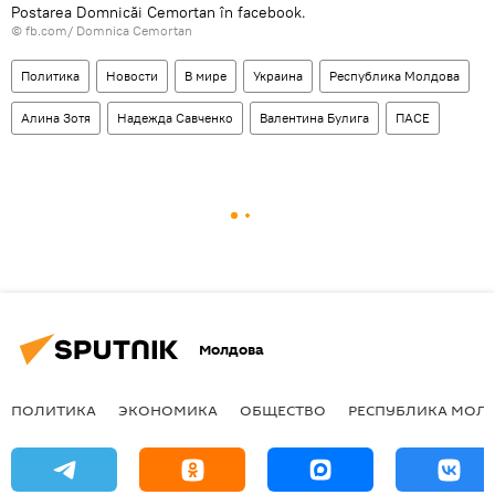
Postarea Domnicăi Cemortan în facebook.
© fb.com/ Domnica Cemortan
Политика
Новости
В мире
Украина
Республика Молдова
Алина Зотя
Надежда Савченко
Валентина Булига
ПАСЕ
Молдова
ПОЛИТИКА
ЭКОНОМИКА
ОБЩЕСТВО
РЕСПУБЛИКА МОЛ