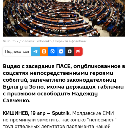
© Sputnik / Vladimir Fedorenko
/
Перейти в фотобанк
Подписаться
Видео с заседания ПАСЕ, опубликованное в
соцсетях непосредственными героями
событий, запечатлело законодательниц
Булигу и Зотю, молча держащих таблички
с призывом освободить Надежду
Савченко.
КИШИНЕВ, 19 апр — Sputnik.
Молдавские СМИ
не преминули заметить, насколько "непосилен"
труд отдельных депутатов парламента нашей