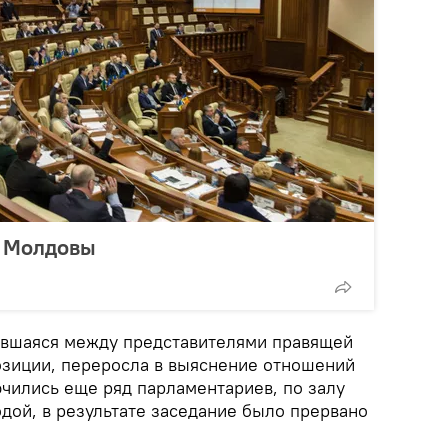
е Молдовы
авшаяся между представителями правящей
озиции, переросла в выяснение отношений
ючились еще ряд парламентариев, по залу
одой, в результате заседание было прервано