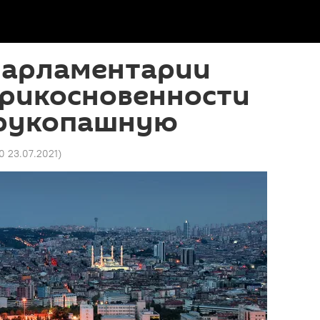
парламентарии
прикосновенности
 врукопашную
0 23.07.2021
)