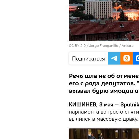
CC BY 2.0
/
Jorge Franganillo
/
Ankara
Подписаться
Речь шла не об отмене
его с ряда депутатов
вызвал бурю эмоций и
КИШИНЕВ, 3 мая — Sputni
парламента вопрос о сняти
вылился в массовую драку