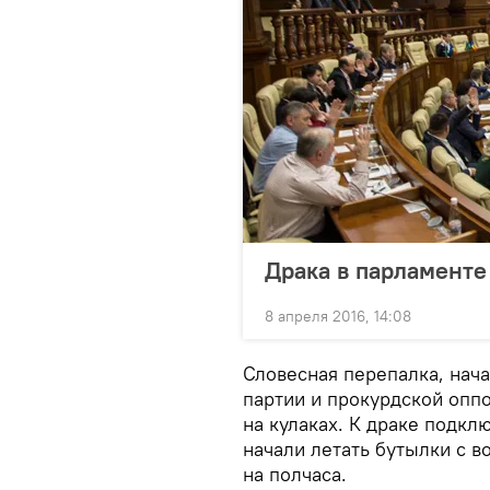
Драка в парламент
8 апреля 2016, 14:08
Словесная перепалка, нач
партии и прокурдской опп
на кулаках. К драке подкл
начали летать бутылки с в
на полчаса.