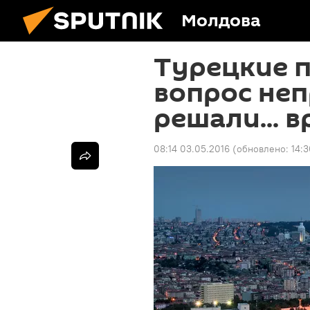
Молдова
Турецкие 
вопрос не
решали...
08:14 03.05.2016
(обновлено:
14:3