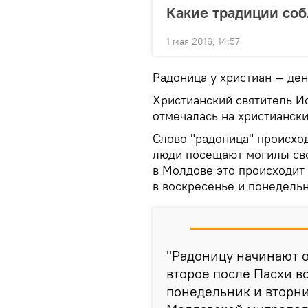
Какие традиции соб
1 мая 2016, 14:57
Радоница у христиан — де
Христианский святитель Ио
отмечалась на христиански
Слово "радоница" происходи
люди посещают могилы сво
в Молдове это происходит з
в воскресенье и понедельн
"Радоницу начинают о
второе после Пасхи во
понедельник и вторни