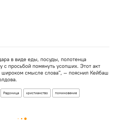
ара в виде еды, посуды, полотенца
у с просьбой помянуть усопших. Этот акт
в широком смысле слова", — пояснил Кейбаш
олдова.
Радоница
христианство
поминовение