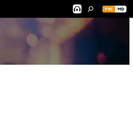
РУС
MD