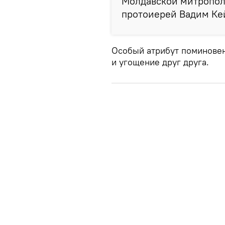
Молдавской митропол
протоиерей Вадим Ке
Особый атрибут поминовен
и угощение друг друга.