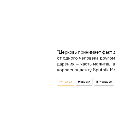
"Церковь принимает факт д
от одного человека другом
дарения — часть молитвы 
корреспонденту Sputnik М
Культура
Новости
В Молдове