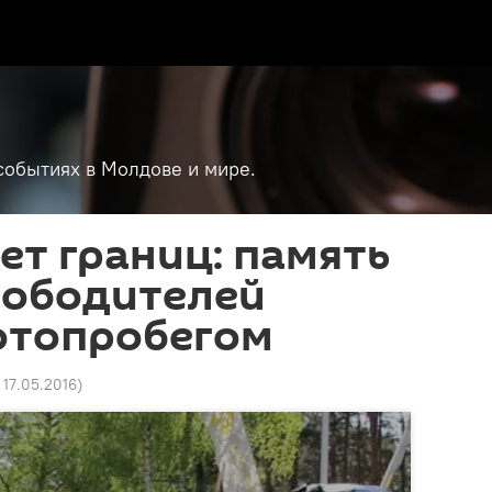
событиях в Молдове и мире.
ет границ: память
вободителей
отопробегом
 17.05.2016
)