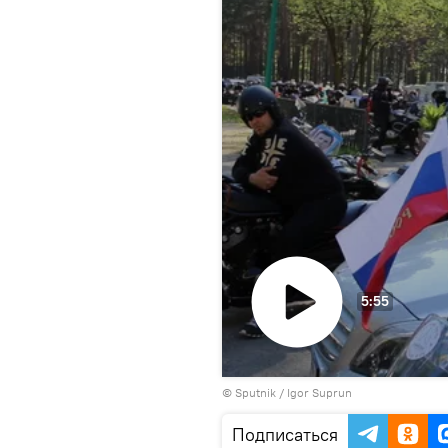
5:55
Воспроизвести
© Sputnik / Igor Suprun
видео
Подписаться