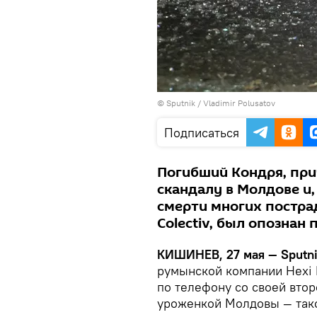
© Sputnik / Vladimir Polusatov
Подписаться
Погибший Кондря, пр
скандалу в Молдове и,
смерти многих постра
Colectiv, был опознан
КИШИНЕВ, 27 мая — Sputni
румынской компании Hexi 
по телефону со своей втор
уроженкой Молдовы — так