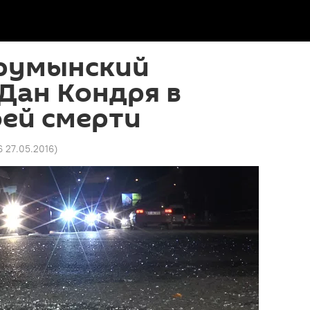
 румынский
Дан Кондря в
оей смерти
6 27.05.2016
)