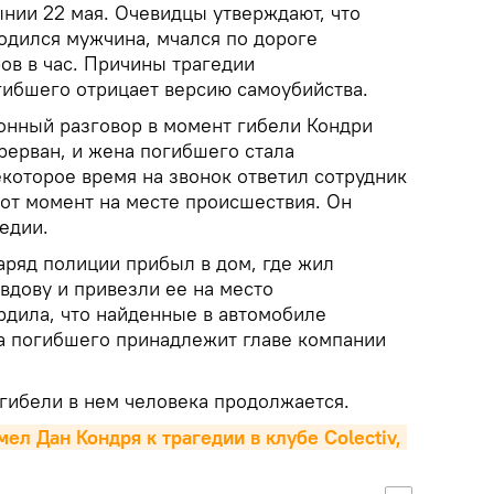
ынии 22 мая. Очевидцы утверждают, что
одился мужчина, мчался по дороге
ов в час. Причины трагедии
гибшего отрицает версию самоубийства.
фонный разговор в момент гибели Кондри
прерван, и жена погибшего стала
екоторое время на звонок ответил сотрудник
тот момент на месте происшествия. Он
едии.
аряд полиции прибыл в дом, где жил
 вдову и привезли ее на место
рдила, что найденные в автомобиле
а погибшего принадлежит главе компании
 гибели в нем человека продолжается.
ел Дан Кондря к трагедии в клубе Colectiv, 