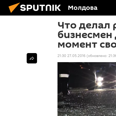
Молдова
Что делал
бизнесмен 
момент св
21:30 27.05.2016
(обновлено:
21:3