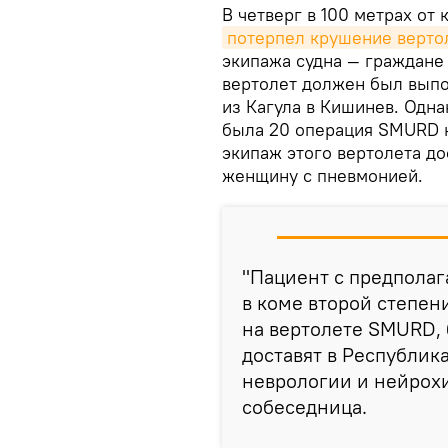
В четверг в 100 метрах о
потерпел крушение верто
экипажа судна — граждан
вертолет должен был выпо
из Кагула в Кишинев. Однак
была 20 операция SMURD н
экипаж этого вертолета д
женщину с пневмонией.
"Пациент с предпола
в коме второй степен
на вертолете SMURD, 
доставят в Республик
неврологии и нейрох
собеседница.