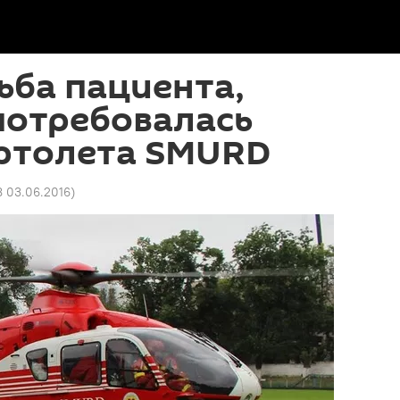
ьба пациента,
потребовалась
ртолета SMURD
8 03.06.2016
)