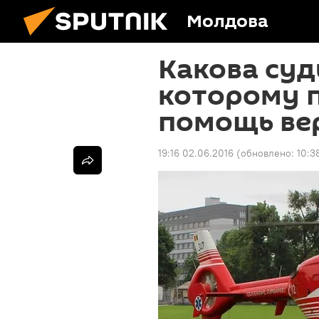
Молдова
Какова суд
которому 
помощь ве
19:16 02.06.2016
(обновлено:
10:3