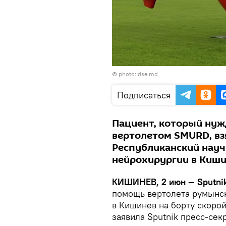
© photo: dse.md
Подписаться
Пациент, который нуж
вертолетом SMURD, взя
Республиканский науч
нейрохирургии в Киши
КИШИНЕВ, 2 июн — Sputni
помощь вертолета румынс
в Кишинев на борту скор
заявила Sputnik пресс-сек