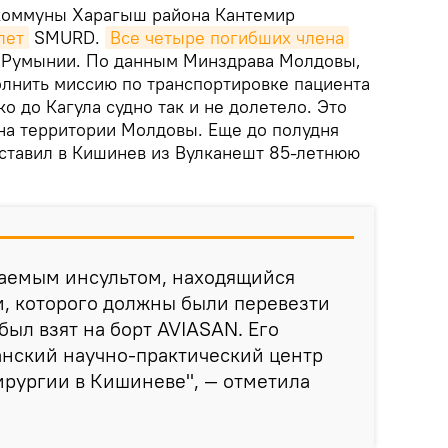
т коммуны Харагыш района Кантемир
лет
SMURD.
Все четыре погибших члена
е Румынии. По данным Минздрава Молдовы,
лнить миссию по транспортировке пациента
о до Кагула судно так и не долетело. Это
а территории Молдовы. Еще до полудня
оставил в Кишинев из Вулканешт 85-летнюю
гаемым инсультом, находящийся
и, которого должны были перевезти
был взят на борт AVIASAN. Его
анский научно-практический центр
ирургии в Кишиневе", — отметила