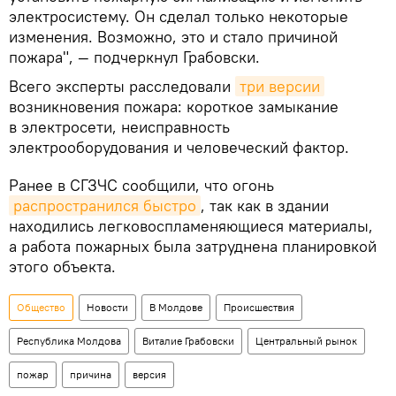
электросистему. Он сделал только некоторые
изменения. Возможно, это и стало причиной
пожара", — подчеркнул Грабовски.
Всего эксперты расследовали
три версии
возникновения пожара: короткое замыкание
в электросети, неисправность
электрооборудования и человеческий фактор.
Ранее в СГЗЧС сообщили, что огонь
распространился быстро
, так как в здании
находились легковоспламеняющиеся материалы,
а работа пожарных была затруднена планировкой
этого объекта.
Общество
Новости
В Молдове
Происшествия
Республика Молдова
Виталие Грабовски
Центральный рынок
пожар
причина
версия