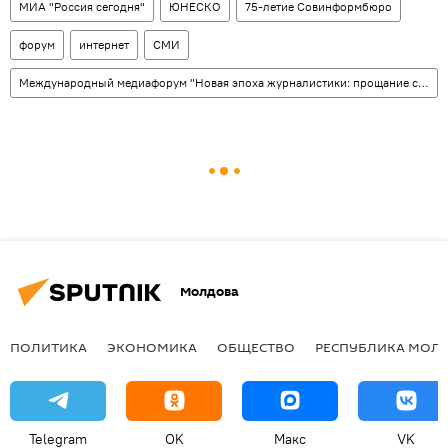
МИА "Россия сегодня"
ЮНЕСКО
75-летие Совинформбюро
форум
интернет
СМИ
Международный медиафорум "Новая эпоха журналистики: прощание с мейнстримом"
Молдова
ПОЛИТИКА
ЭКОНОМИКА
ОБЩЕСТВО
РЕСПУБЛИКА МОЛ
Telegram
OK
Макс
VK