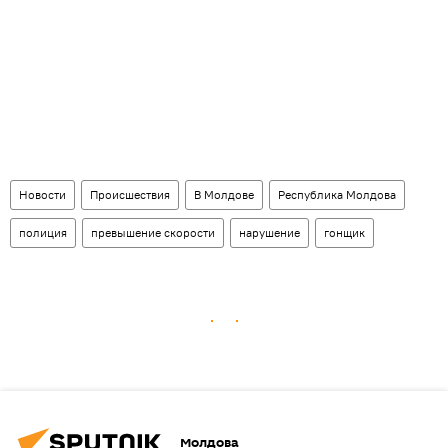
Новости
Происшествия
В Молдове
Республика Молдова
полиция
превышение скорости
нарушение
гонщик
Молдова