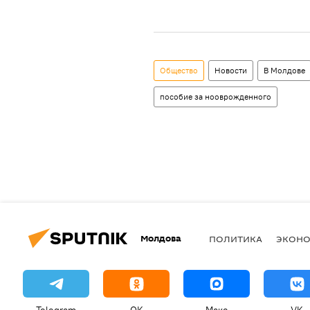
Общество
Новости
В Молдове
пособие за нооврожденного
Молдова
ПОЛИТИКА
ЭКОН