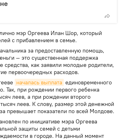
ане
лично мэр Оргеева Илан Шор, который
лей с прибавлением в семье.
ачальника за предоставленную помощь,
деньги — это существенная поддержка
е средства, как заявили молодые родители,
тие первоочередных расходов.
ргееве
началась выплата
единовременного
о. Так, при рождении первого ребенка
ысяч леев, а при рождении второго
тысяч леев. К слову, размер этой денежной
аза превышает показатели по всей Молдове.
тановлен по инициативе мэра Оргеева
альной защиты семей с детьми
ождаемости в городе. На данный момент