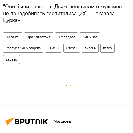
"Они были спасены. Двум женщинам и мужчине
не понадобилась госпитализация", — сказала
Цуркан.
Новости
Происшествия
В Молдове
Кишинев
Республика Молдова
СГЗЧС
смерть
ливень
ветер
дерево
Молдова