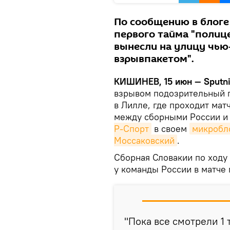
По сообщению в блоге
первого тайма "полиц
вынесли на улицу чью-
взрывпакетом".
КИШИНЕВ, 15 июн — Sputni
взрывом подозрительный п
в Лилле, где проходит мат
между сборными России и 
Р-Спорт
в своем
микробло
Моссаковский
.
Сборная Словакии по ходу 
у команды России в матче 
"Пока все смотрели 1