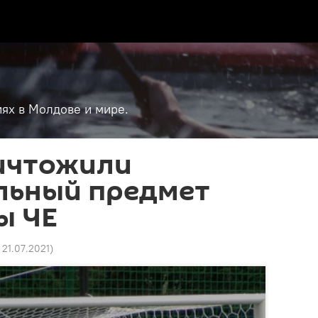
ях в Молдове и мире.
ичтожили
льный предмет
ы ЧЕ
 21.07.2021
)