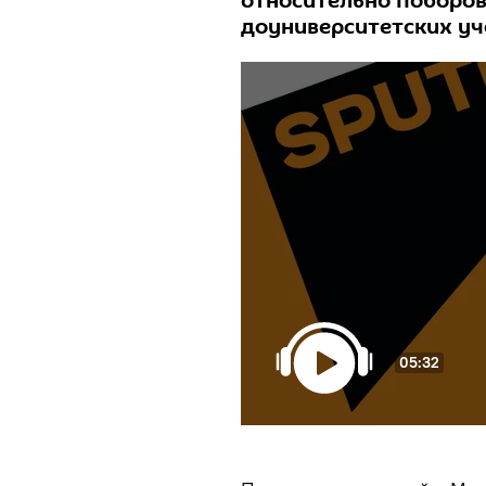
относительно поборов
доуниверситетских уч
05:32