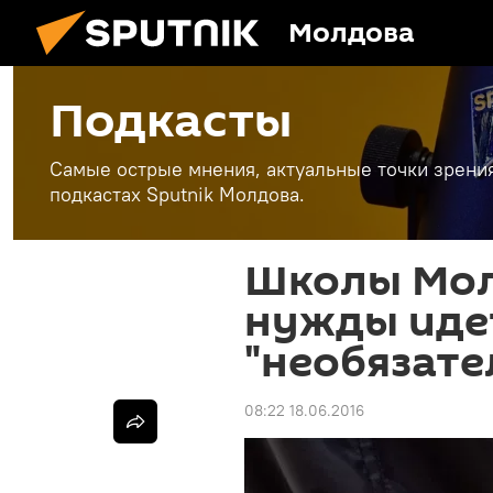
Молдова
Подкасты
Самые острые мнения, актуальные точки зрени
подкастах Sputnik Молдова.
Школы Мол
нужды иде
"необязате
08:22 18.06.2016