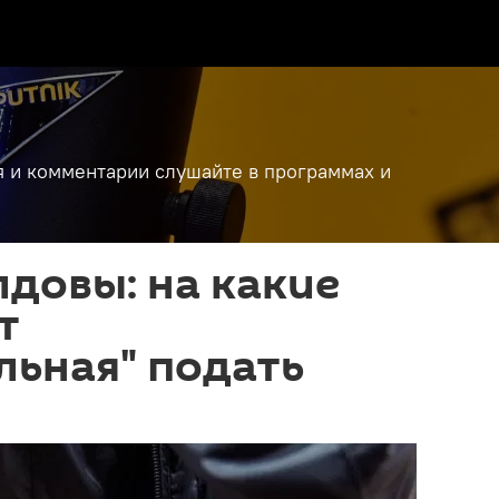
я и комментарии слушайте в программах и
довы: на какие
т
льная" подать