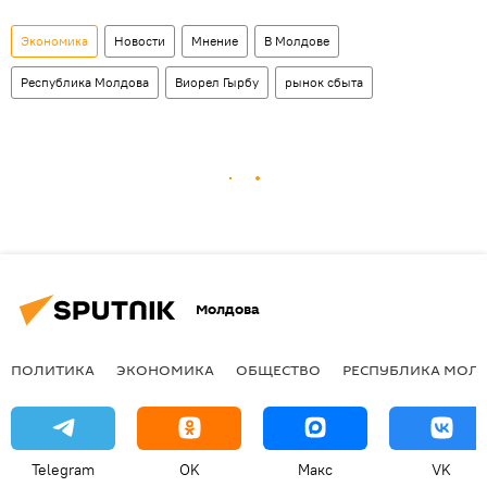
Экономика
Новости
Мнение
В Молдове
Республика Молдова
Виорел Гырбу
рынок сбыта
Молдова
ПОЛИТИКА
ЭКОНОМИКА
ОБЩЕСТВО
РЕСПУБЛИКА МОЛ
Telegram
OK
Макс
VK