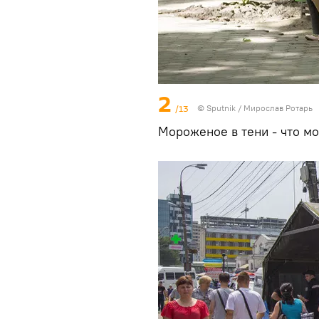
2
/13
© Sputnik / Мирослав Ротарь
Мороженое в тени - что мо