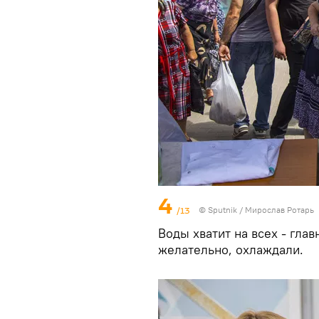
4
/13
© Sputnik / Мирослав Ротарь
Воды хватит на всех - гла
желательно, охлаждали.