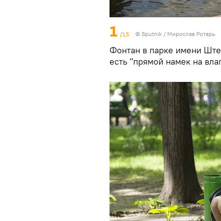
1
/13
© Sputnik / Мирослав Ротарь
Фонтан в парке имени Штеф
есть "прямой намек на влаг