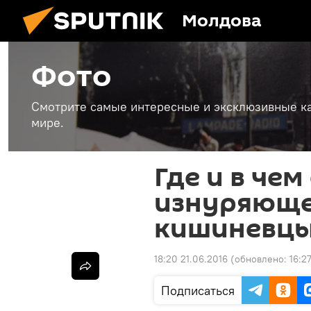
Молдова
Фото
Смотрите самые интересные и эксклюзивные ка
мире.
Где и в чем
изнуряюще
кишиневц
18:20 21.06.2016
(обновлено:
16:2
Подписаться