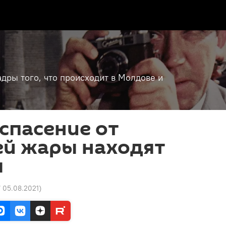
дры того, что происходит в Молдове и
 спасение от
й жары находят
ы
7 05.08.2021
)