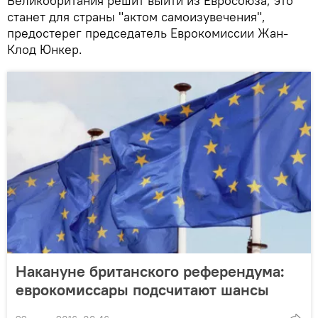
Великобритания решит выйти из Евросоюза, это
станет для страны "актом самоизувечения",
предостерег председатель Еврокомиссии Жан-
Клод Юнкер.
Накануне британского референдума:
еврокомиссары подсчитают шансы