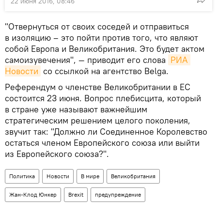
22 июня 2016, 08:46
"Отвернуться от своих соседей и отправиться
в изоляцию – это пойти против того, что являют
собой Европа и Великобритания. Это будет актом
самоизувечения", — приводит его слова
РИА 
Новости
со ссылкой на агентство Belga.
Референдум о членстве Великобритании в ЕС
состоится 23 июня. Вопрос плебисцита, который
в стране уже называют важнейшим
стратегическим решением целого поколения,
звучит так: "Должно ли Соединенное Королевство
остаться членом Европейского союза или выйти
из Европейского союза?".
Политика
Новости
В мире
Великобритания
Жан-Клод Юнкер
Brexit
предупреждение