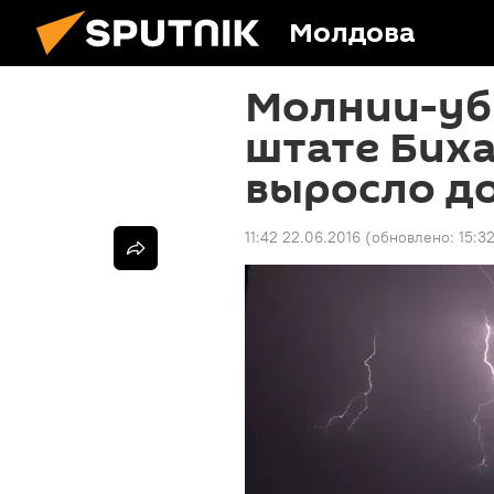
Молдова
Молнии-уб
штате Биха
выросло до
11:42 22.06.2016
(обновлено:
15:3