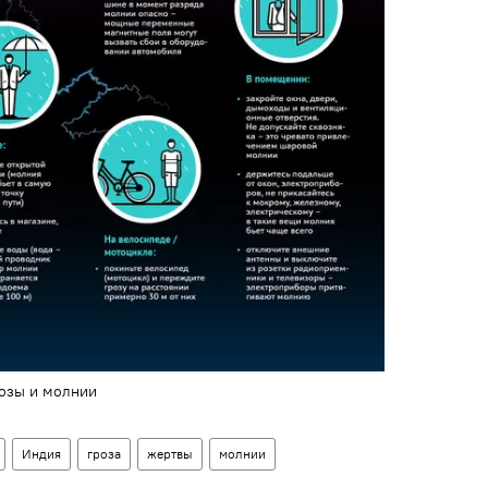
розы и молнии
Индия
гроза
жертвы
молнии