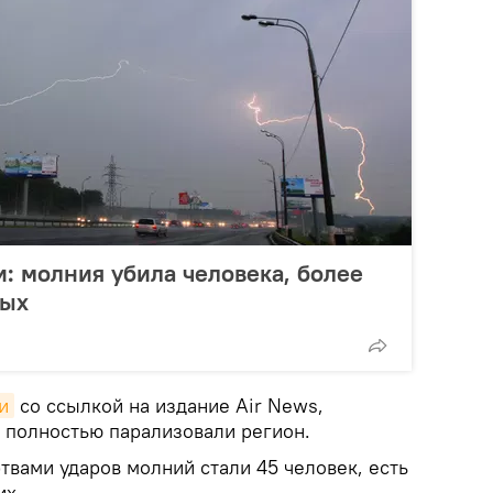
: молния убила человека, более
ных
и
со ссылкой на издание Air News,
 полностью парализовали регион.
ртвами ударов молний стали 45 человек, есть
их.