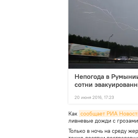
Непогода в Румынии
сотни эвакуирован
20 июня 2016, 17:23
Как
сообщает РИА Новост
ливневые дожди с грозами
Только в ночь на среду же
также десятки пострадавш