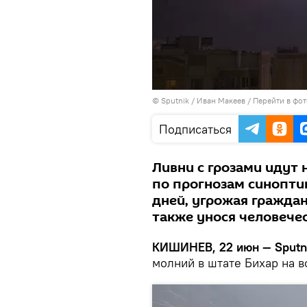
© Sputnik / Иван Макеев
/
Перейти в фо
Подписаться
Ливни с грозами идут 
по прогнозам синопти
дней, угрожая гражда
также унося человече
КИШИНЕВ, 22 июн — Sputn
молний в штате Бихар на в