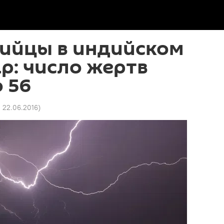
ийцы в индийском
р: число жертв
 56
2 22.06.2016
)