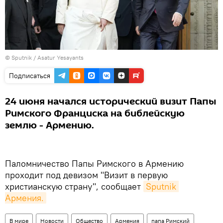
© Sputnik / Asatur Yesayants
Подписаться
24 июня начался исторический визит Папы
Римского Франциска на библейскую
землю - Армению.
Паломничество Папы Римского в Армению
проходит под девизом "Визит в первую
христианскую страну", сообщает
Sputnik 
Армения.
В мире
Новости
Общество
Армения
папа Римский