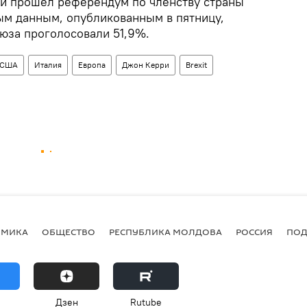
ии прошел референдум по членству страны
ым данным, опубликованным в пятницу,
оюза проголосовали 51,9%.
США
Италия
Европа
Джон Керри
Brexit
ОМИКА
ОБЩЕСТВО
РЕСПУБЛИКА МОЛДОВА
РОССИЯ
ПОД
Дзен
Rutube