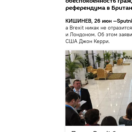
обеспокоенность граж
референдума в Британ
КИШИНЕВ, 26 июн —Sputni
а Brexit никак не отразит
и Лондоном. Об этом заяв
США Джон Керри.