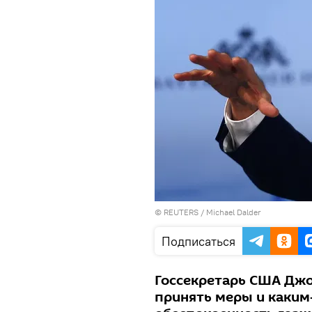
©
REUTERS
/ Michael Dalder
Подписаться
Госсекретарь США Джо
принять меры и каким