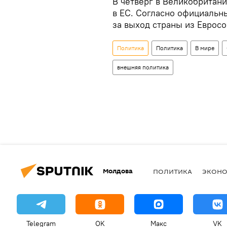
В четверг в Великобритан
в ЕС. Согласно официальн
за выход страны из Еврос
Политика
Политика
В мире
внешняя политика
Молдова
ПОЛИТИКА
ЭКОН
Telegram
OK
Макс
VK