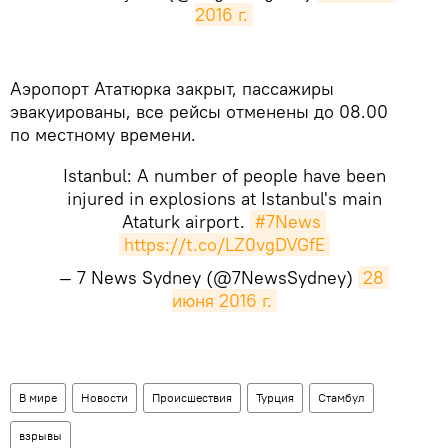
2016 г.
Аэропорт Ататюрка закрыт, пассажиры
эвакуированы, все рейсы отменены до 08.00
по местному времени.
Istanbul: A number of people have been
injured in explosions at Istanbul's main
Ataturk airport.
#7News
https://t.co/LZ0vgDVGfE
— 7 News Sydney (@7NewsSydney)
28 
июня 2016 г.
В мире
Новости
Происшествия
Турция
Стамбул
взрывы