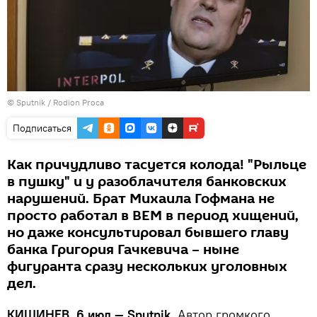
© Sputnik / Rodion Proca
Подписаться
Как причудливо тасуется колода! "Рыльце
в пушку" и у разоблачителя банковских
нарушений. Брат Михаила Гофмана не
просто работал в ВЕМ в период хищений,
но даже консультировал бывшего главу
банка Григория Гачкевича – ныне
фигуранта сразу нескольких уголовных
дел.
КИШИНЕВ, 6 июл — Sputnik.
Автор громкого