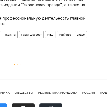
т-издании "Украинская правда", а также на
за профессиональную деятельность главной
ста.
Украина
Павел Шеремет
МВД
убийство
видео
ОМИКА
ОБЩЕСТВО
РЕСПУБЛИКА МОЛДОВА
РОССИЯ
ПОД