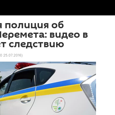
я полиция об
еремета: видео в
ет следствию
0 25.07.2016
)