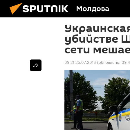
Молдова
Украинска
убийстве Ш
сети меша
09:21 25.07.2016
(обновлено:
09:4