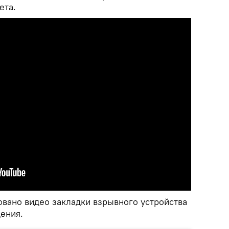
ета.
овано видео закладки взрывного устройства
ения.