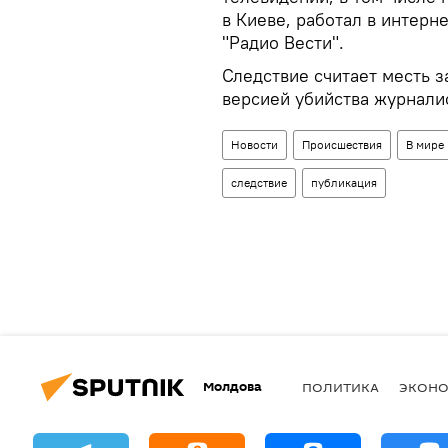
в Киеве, работал в интерне
"Радио Вести".
Следствие считает месть 
версией убийства журнали
Новости
Происшествия
В мире
следствие
публикация
Молдова
ПОЛИТИКА
ЭКОН