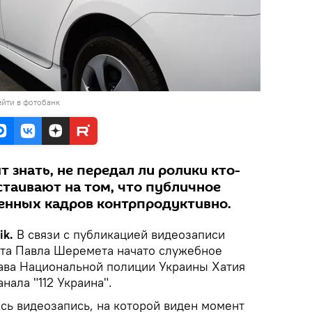
йти в фотобанк
 знать, не передал ли ролики кто-
астаивают на том, что публичное
енных кадров контрпродуктивно.
ik.
В связи с публикацией видеозаписи
ста Павла Шеремета начато служебное
лава Национальной полиции Украины Хатия
нала "112 Украина".
сь видеозапись, на которой виден момент