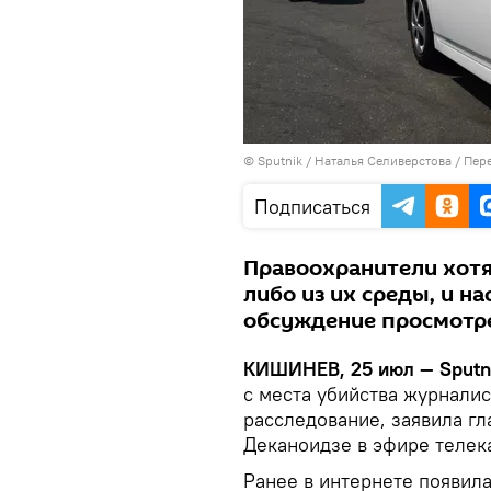
© Sputnik / Наталья Селиверстова
/
Пере
Подписаться
Правоохранители хотят
либо из их среды, и н
обсуждение просмотр
КИШИНЕВ, 25 июл — Sputn
с места убийства журнали
расследование, заявила г
Деканоидзе в эфире телека
Ранее в интернете появила