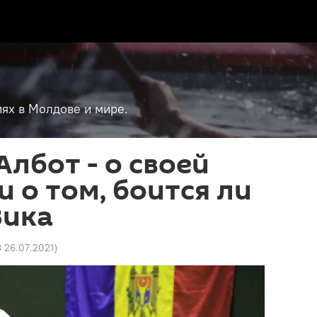
ях в Молдове и мире.
Албот - о своей
и о том, боится ли
Зика
8 26.07.2021
)