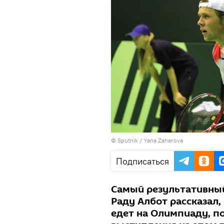
© Sputnik / Yana Zaharova
Подписаться
Самый результативный
Раду Албот рассказал, 
едет на Олимпиаду, п