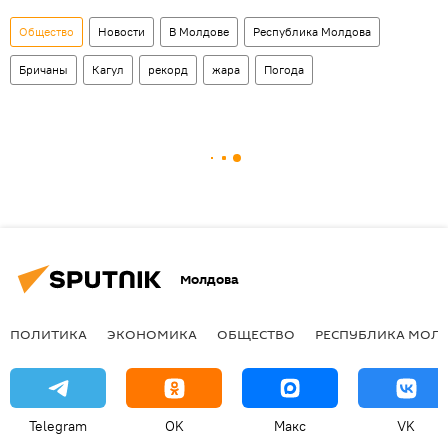
Общество
Новости
В Молдове
Республика Молдова
Бричаны
Кагул
рекорд
жара
Погода
Молдова
ПОЛИТИКА
ЭКОНОМИКА
ОБЩЕСТВО
РЕСПУБЛИКА МОЛ
Telegram
OK
Макс
VK