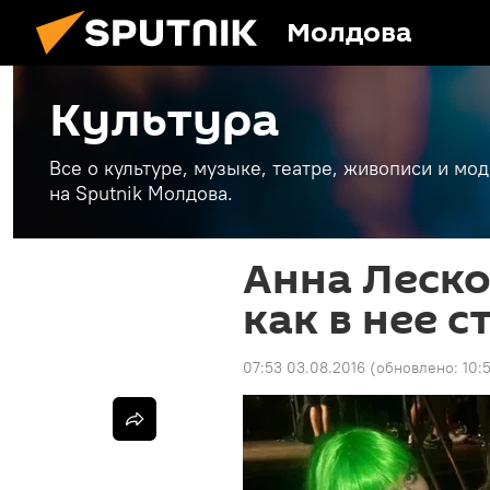
Молдова
Культура
Все о культуре, музыке, театре, живописи и мо
на Sputnik Молдова.
Анна Леско
как в нее 
07:53 03.08.2016
(обновлено:
10: