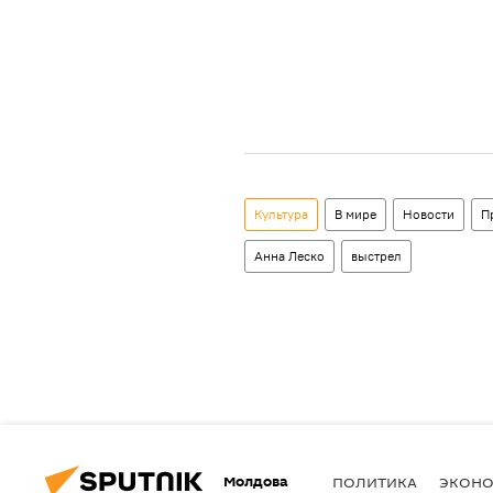
Культура
В мире
Новости
П
Анна Леско
выстрел
Молдова
ПОЛИТИКА
ЭКОН