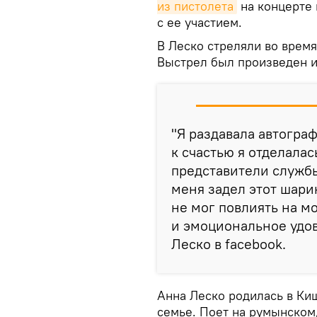
из пистолета
на концерте 
с ее участием.
В Леско стреляли во время
Выстрел был произведен и
"Я раздавала автограф
к счастью я отделала
представители службы
меня задел этот шари
не мог повлиять на м
и эмоциональное удов
Леско в facebook.
Анна Леско родилась в Ки
семье. Поет на румынском,