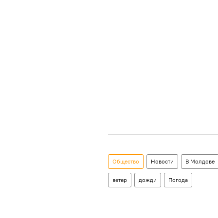
Общество
Новости
В Молдове
ветер
дожди
Погода