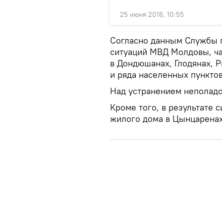
25 июня 2016, 10:55
Согласно данным Службы 
ситуаций МВД Молдовы, ча
в Дондюшанах, Глодянах, Р
и ряда населенных пунктов
Над устранением неполадо
Кроме того, в результате 
жилого дома в Цынцарена