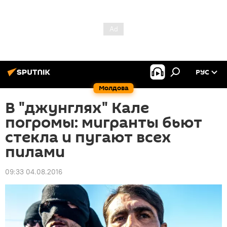
РУС
Молдова
В "джунглях" Кале
погромы: мигранты бьют
стекла и пугают всех
пилами
09:33 04.08.2016