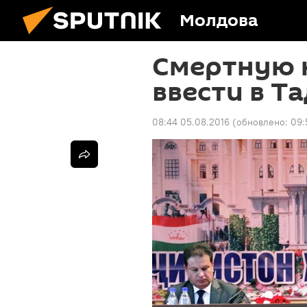
Молдова
Смертную к
ввести в Т
08:44 05.08.2016
(обновлено:
09: