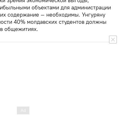
чки зрения экономической выгоды,
рибыльными объектами для администрации
а их содержание — необходимы. Унгуряну
жности 40% молдавских студентов должны
в общежитиях.