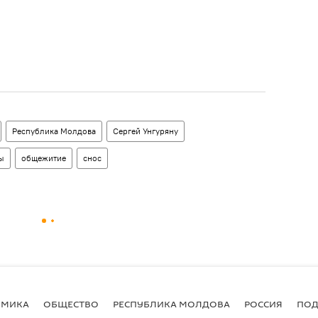
Республика Молдова
Сергей Унгуряну
ы
общежитие
снос
ОМИКА
ОБЩЕСТВО
РЕСПУБЛИКА МОЛДОВА
РОССИЯ
ПОД