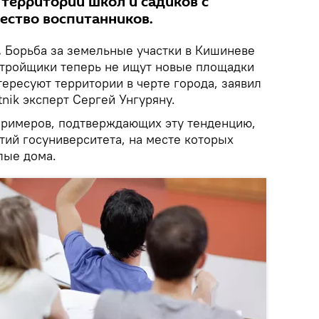
 территории школ и садиков с
ество воспитанников.
.
Борьба за земельные участки в Кишиневе
стройщики теперь не ищут новые площадки
тересуют территории в черте города, заявил
tnik эксперт Сергей Унгуряну.
примеров, подтверждающих эту тенденцию,
тий госуниверситета, на месте которых
лые дома.