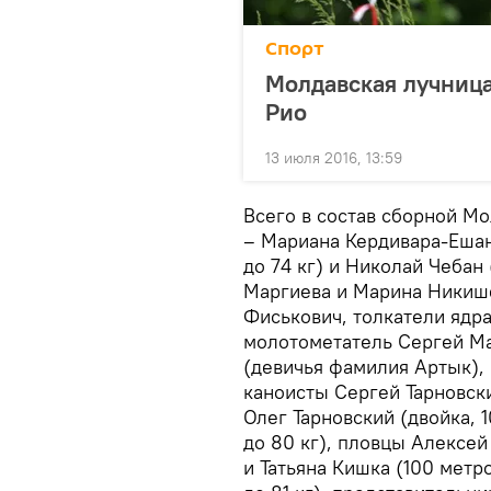
Спорт
Молдавская лучница
Рио
13 июля 2016, 13:59
Всего в состав сборной М
– Мариана Кердивара-Ешану
до 74 кг) и Николай Чебан
Маргиева и Марина Никиш
Фиськович, толкатели ядр
молотометатель Сергей Ма
(девичья фамилия Артык),
каноисты Сергей Тарновски
Олег Тарновский (двойка, 
до 80 кг), пловцы Алексей
и Татьяна Кишка (100 метр