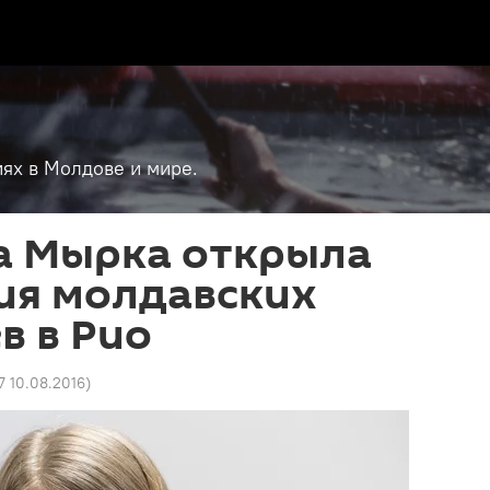
ях в Молдове и мире.
а Мырка открыла
ия молдавских
в в Рио
7 10.08.2016
)