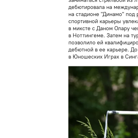
дебютировала на междунар
на стадионе "Динамо" под
спортивной карьеры увлек
в миксте с Даном Олару ч
в Ноттингеме. Затем на ту
позволило ей квалифициров
дебютной в ее карьере. Д
в Юношеских Играх в Синг