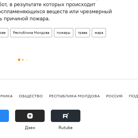
от, в результате которых происходит
воспламеняющихся веществ или чрезмерный
ь причиной пожара.
ове
Республика Молдова
пожары
трава
жара
ОМИКА
ОБЩЕСТВО
РЕСПУБЛИКА МОЛДОВА
РОССИЯ
ПОД
Дзен
Rutube