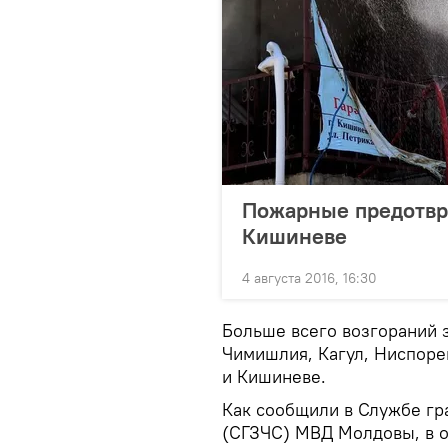
Пожарные предотвра
Кишиневе
4 августа 2016, 16:30
Больше всего возгораний 
Чимишлия, Кагул, Ниспорен
и Кишиневе.
Как сообщили в Службе гр
(СГЗЧС) МВД Молдовы, в о