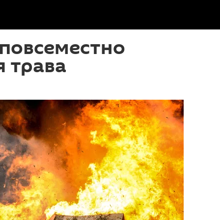
 повсеместно
я трава