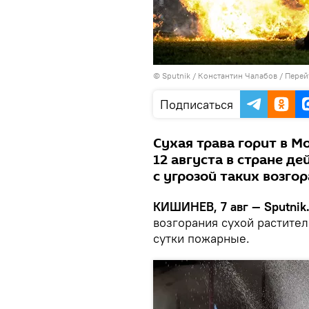
© Sputnik / Константин Чалабов
/
Перей
Подписаться
Сухая трава горит в М
12 августа в стране д
с угрозой таких возгор
КИШИНЕВ, 7 авг — Sputnik
возгорания сухой растите
сутки пожарные.