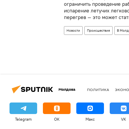
ограничить проведение раб
испарение летучих легко
перегрев — это может стат
Новости
Происшествия
В Молд
Молдова
ПОЛИТИКА
ЭКОН
Telegram
OK
Макс
VK