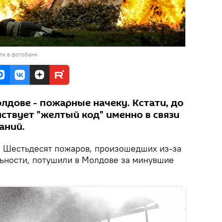
ти в фотобанк
олдове - пожарные начеку. Кстати, до
ействует "желтый код" именно в связи
аний.
.
Шестьдесят пожаров, произошедших из-за
льности, потушили в Молдове за минувшие