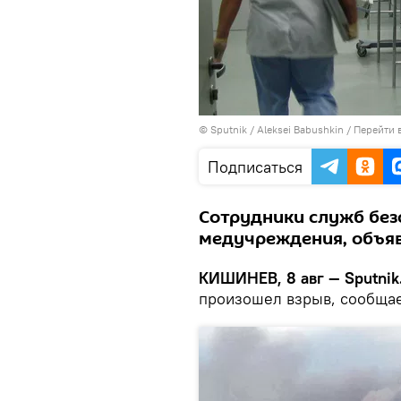
© Sputnik / Aleksei Babushkin
/
Перейти 
Подписаться
Сотрудники служб без
медучреждения, объяв
КИШИНЕВ, 8 авг — Sputnik
произошел взрыв, сообща