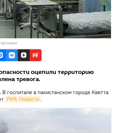
в фотобанк
опасности оцепили территорию
лена тревога.
.
В
госпитале в пакистанском городе Кветта
ет
РИА Новости
.