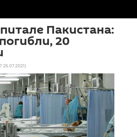
спитале Пакистана:
 погибли, 20
и
17 26.07.2021
)