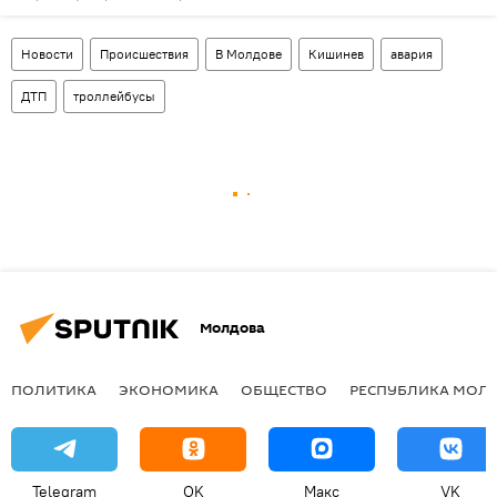
Новости
Происшествия
В Молдове
Кишинев
авария
ДТП
троллейбусы
Молдова
ПОЛИТИКА
ЭКОНОМИКА
ОБЩЕСТВО
РЕСПУБЛИКА МОЛ
Telegram
OK
Макс
VK