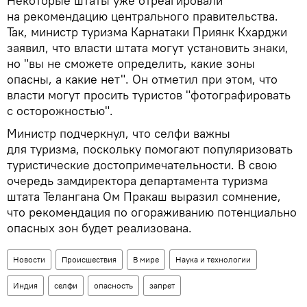
Некоторые штаты уже отреагировали
на рекомендацию центрального правительства.
Так, министр туризма Карнатаки Приянк Кхарджи
заявил, что власти штата могут установить знаки,
но "вы не сможете определить, какие зоны
опасны, а какие нет". Он отметил при этом, что
власти могут просить туристов "фотографировать
с осторожностью".
Министр подчеркнул, что селфи важны
для туризма, поскольку помогают популяризовать
туристические достопримечательности. В свою
очередь замдиректора департамента туризма
штата Телангана Ом Пракаш выразил сомнение,
что рекомендация по огораживанию потенциально
опасных зон будет реализована.
Новости
Происшествия
В мире
Наука и технологии
Индия
селфи
опасность
запрет