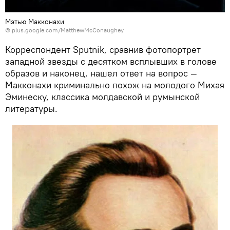
Мэтью Макконахи
©
plus.google.com/MatthewMcConaughey
Корреспондент Sputnik, сравнив фотопортрет
западной звезды с десятком всплывших в голове
образов и наконец, нашел ответ на вопрос —
Макконахи криминально похож на молодого Михая
Эминеску, классика молдавской и румынской
литературы.