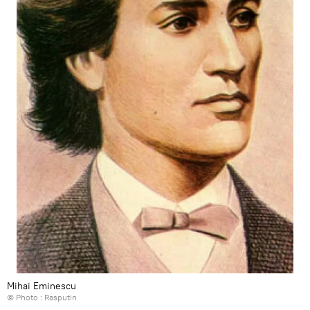
Mihai Eminescu
© Photo :
Rasputin