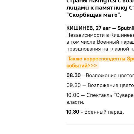
страны начнутся с во
лицами к памятнику С
"Скорбящая мать".
КИШИНЕВ, 27 авг — Sputn
Независимости в Кишиневе
в том числе Военный пара
празднования на главной 
Также корреспонденты Spu
событий>>>
08.30
- Возложение цвето
09.30 — Возложение цвето
10.00 — Спектакль "Сувер
власти.
10.30
- Военный парад.