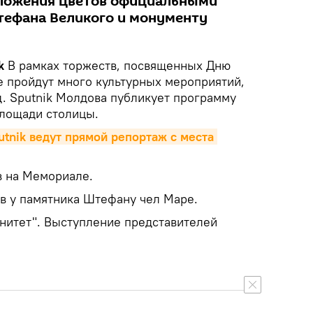
зложения цветов официальными
тефана Великого и монументу
ik
В рамках торжеств, посвященных Дню
 пройдут много культурных мероприятий,
д. Sputnik Молдова публикует программу
площади столицы.
tnik ведут прямой репортаж с места 
в на Мемориале.
в у памятника Штефану чел Маре.
енитет". Выступление представителей