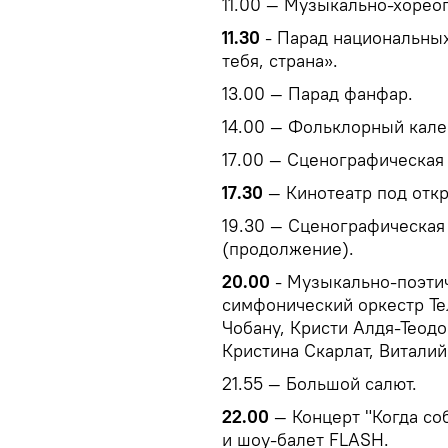
11.00 — Музыкально-хорео
11.30
- Парад национальны
тебя, страна».
13.00 — Парад фанфар.
14.00 — Фольклорный кале
17.00 — Сценографическая
17.30
— Кинотеатр под отк
19.30 — Сценографическая
(продолжение).
20.00
- Музыкально-поэти
симфонический оркестр Т
Чобану, Кристи Алдя-Теодо
Кристина Скарлат, Виталий
21.55 — Большой салют.
22.00
— Концерт "Когда со
и шоу-балет FLASH.