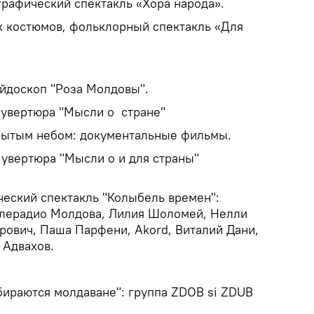
графический спектакль «Хора народа».
х костюмов, фольклорный спектакль «Для
йдоскоп "Роза Молдовы".
 увертюра "Мысли о стране"
рытым небом: документальные фильмы.
 увертюра "Мысли о и для страны"
ческий спектакль "Колыбель времен":
елерадио Молдова, Лилия Шоломей, Нелли
рович, Паша Парфени, Akord, Виталий Дани,
 Адвахов.
бираются молдаване": группа ZDOB si ZDUB