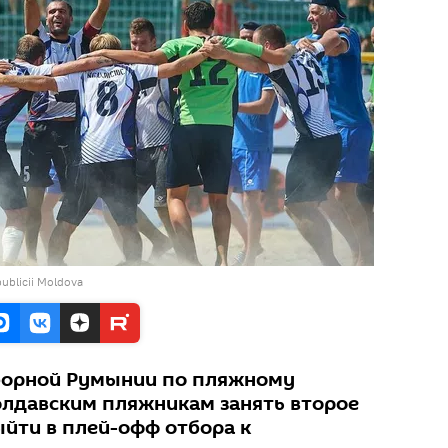
publicii Moldova
сборной Румынии по пляжному
лдавским пляжникам занять второе
выйти в плей-офф отбора к