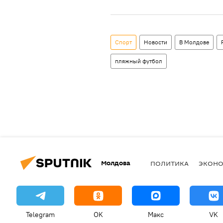
Спорт
Новости
В Молдове
пляжный футбол
Молдова
ПОЛИТИКА
ЭКОН
Telegram
OK
Макс
VK