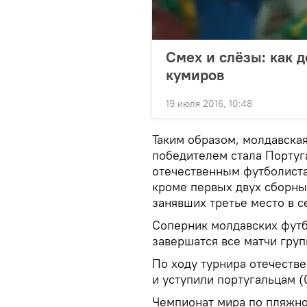
Смех и слёзы: как 
кумиров
19 июля 2016, 10:48
Таким образом, молдавская
победителем стала Португа
отечественным футболиста
кроме первых двух сборны
занявших третье место в с
Соперник молдавских футб
завершатся все матчи груп
По ходу турнира отечеств
и уступили португальцам (0
Чемпионат мира по пляжном