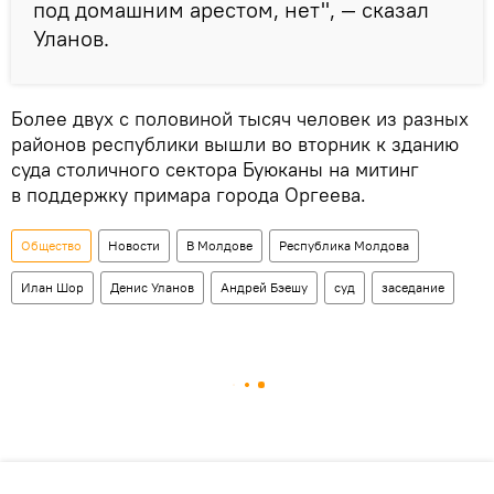
под домашним арестом, нет", — сказал
Уланов.
Более двух с половиной тысяч человек из разных
районов республики вышли во вторник к зданию
суда столичного сектора Буюканы на митинг
в поддержку примара города Оргеева.
Общество
Новости
В Молдове
Республика Молдова
Илан Шор
Денис Уланов
Андрей Бэешу
суд
заседание