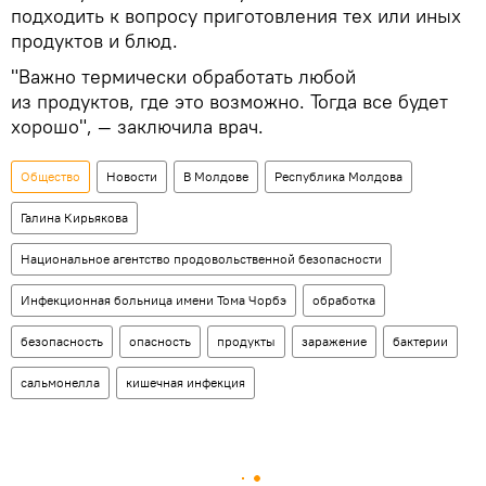
подходить к вопросу приготовления тех или иных
продуктов и блюд.
"Важно термически обработать любой
из продуктов, где это возможно. Тогда все будет
хорошо", — заключила врач.
Общество
Новости
В Молдове
Республика Молдова
Галина Кирьякова
Национальное агентство продовольственной безопасности
Инфекционная больница имени Тома Чорбэ
обработка
безопасность
опасность
продукты
заражение
бактерии
сальмонелла
кишечная инфекция