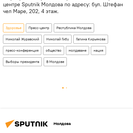
центре Sputnik Молдова по адресу: бул. Штефан
чел Маре, 202, 4 этаж.
Здоровье
Пресс-центр
Республика Молдова
Николай Журавский
Николай Гибу
Галина Кирьякова
пресс-конференция
общество
молдаване
нация
Выборы президента
В Молдове
Молдова