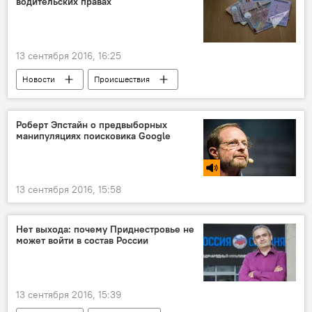
водительских правах
Бюро межэтнических отношений Республики Молдова
пресс-конференция
СМИ
Sputnik Молдова
этносы
13 сентября 2016, 16:25
Новости
Происшествия
В Молдове
Кишинев
Республика Молдова
ГП «Registru
Роберт Эпстайн о предвыборных
манипуляциях поисковика Google
водительские права
13 сентября 2016, 15:58
Нет выхода: почему Приднестровье не
может войти в состав России
13 сентября 2016, 15:39