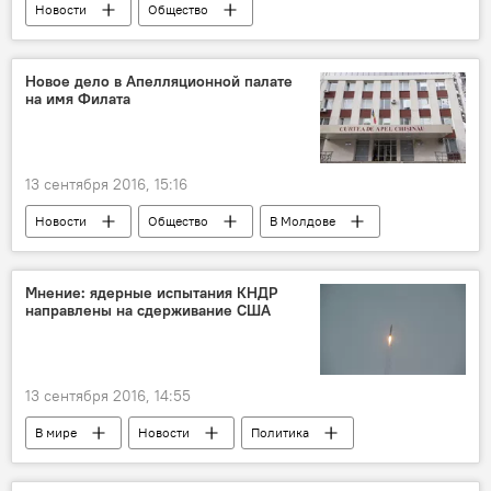
Новости
Общество
Мнение обозревателя
Политика
Аналитика
В Молдове
Новое дело в Апелляционной палате
на имя Филата
Приднестровье
Республика Молдова
Евгений Шевчук
Павел Филип
ПМР
приднестровский конфликт
13 сентября 2016, 15:16
Левобережье
переговоры
Новости
Общество
В Молдове
Кишинев
Республика Молдова
Владимир Филат
Апелляционная палата
Мнение: ядерные испытания КНДР
направлены на сдерживание США
13 сентября 2016, 14:55
В мире
Новости
Политика
США
Япония
КНДР