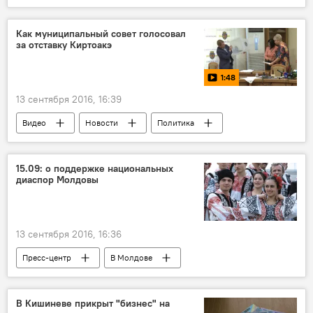
Общество
Клинтон
Google
Yahoo
исследование
поисковик
Как муниципальный совет голосовал
за отставку Киртоакэ
манипуляция
1:48
13 сентября 2016, 16:39
Видео
Новости
Политика
Мультимедиа
В Молдове
15.09: о поддержке национальных
диаспор Молдовы
13 сентября 2016, 16:36
Пресс-центр
В Молдове
Республика Молдова
Владимир Новосадюк
Олег Бабенко
В Кишиневе прикрыт "бизнес" на