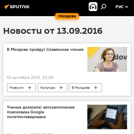
РУС
Молдова
Новости от 13.09.2016
В Молдове пройдут Славянские чтения
13 сентября 2016, 20:00
Новости
Культура
В Молдове
Кишинев
Республика Молдова
Татьяна Млечко
Славянский университет
Ученые доказали: автозаполнение
поисковика Google
МАПРЯЛ
Славянские чтения
политмотивировано
конференция
русский язык