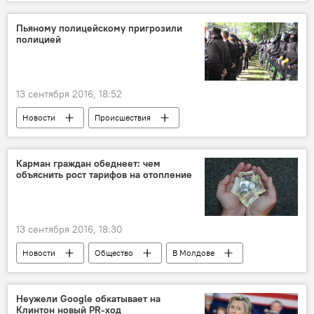
Николай Журавский
Николай Гибу
Галина Кирьякова
пресс-конференция
Пьяному полицейскому пригрозили
полицией
общество
молдаване
нация
Здоровье
Выборы президента
В Молдове
13 сентября 2016, 18:52
Новости
Происшествия
В Молдове
Республика Молдова
полиция
автомобиль
Карман граждан обеднеет: чем
объяснить рост тарифов на отопление
13 сентября 2016, 18:30
Новости
Общество
В Молдове
Республика Молдова
Вячеслав Ени
Александру Мижин
НАРЭ
Неужели Google обкатывает на
Клинтон новый PR-ход