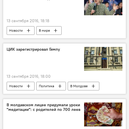
Termoelectrica
тарифы
рост
анализ
расчеты
13 сентября 2016, 18:18
Новости
В мире
Наука и технологии
США
Хиллари Клинтон
Google
ЦИК зарегистрировал Гимпу
интернет
поиск
13 сентября 2016, 18:00
Новости
Политика
В Молдове
Республика Молдова
Михай Гимпу
ЦИК
кандидат
В молдавском лицее придумали уроки
"медитации": с родителей по 700 леев
Выборы президента