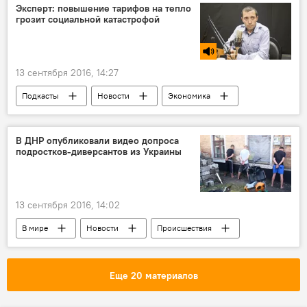
Пхеньян
взрыв
бомба
Эксперт: повышение тарифов на тепло
грозит социальной катастрофой
испытания
ядерный удар
13 сентября 2016, 14:27
Подкасты
Новости
Экономика
В Молдове
Республика Молдова
Сергей Унгуряну
НАРЭ
В ДНР опубликовали видео допроса
подростков-диверсантов из Украины
Termoelectrica
тарифы
повышение
13 сентября 2016, 14:02
В мире
Новости
Происшествия
Украина
ДНР
допрос
подростки
показания
диверсанты
Еще 20 материалов