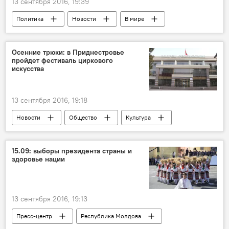
13 сентября 2016, 19:39
Политика
Новости
В мире
Клинтон
Сандерс
Google
Yahoo
исследование
поисковик
Осенние трюки: в Приднестровье
пройдет фестиваль циркового
Дональд Трамп
искусства
13 сентября 2016, 19:18
Новости
Общество
Культура
В Молдове
Приднестровье
Республика Молдова
цирк
15.09: выборы президента страны и
здоровье нации
фестиваль
13 сентября 2016, 19:13
Пресс-центр
Республика Молдова