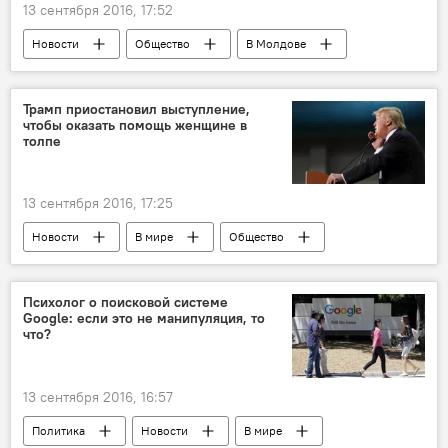
13 сентября 2016, 17:52
Новости
Общество
В Молдове
Кишинев
деньги
сбор
уроки
медитация
Трамп приостановил выступление,
чтобы оказать помощь женщине в
толпе
13 сентября 2016, 17:25
Новости
В мире
Общество
США
женщина
медпомощь
Дональд Трамп
выступление
Психолог о поисковой системе
Google: если это не манипуляция, то
что?
13 сентября 2016, 16:57
Политика
Новости
В мире