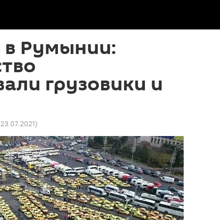
 в Румынии:
ство
али грузовики и
 23.07.2021
)