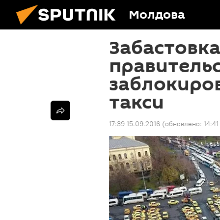
Молдова
Забастовка
правитель
заблокиров
такси
17:39 15.09.2016
(обновлено:
14:41