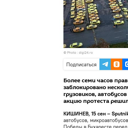
© Photo : digi24.ro
Подписаться
Более семи часов пра
заблокировано нескол
грузовиков, автобусо
акцию протеста решил
КИШИНЕВ, 15 сен – Sputni
автобусов, микроавтобусов
Победы в Бухаресте перед