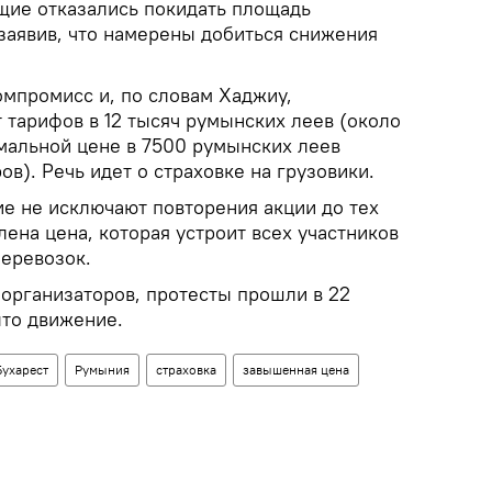
ющие отказались покидать площадь
 заявив, что намерены добиться снижения
омпромисс и, по словам Хаджиу,
 тарифов в 12 тысяч румынских леев (около
имальной цене в 7500 румынских леев
ов). Речь идет о страховке на грузовики.
ие не исключают повторения акции до тех
лена цена, которая устроит всех участников
еревозок.
м организаторов, протесты прошли в 22
ыто движение.
Бухарест
Румыния
страховка
завышенная цена