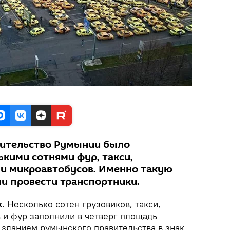
вительство Румынии было
ькими сотнями фур, такси,
в и микроавтобусов. Именно такую
и провести транспортники.
k
. Несколько сотен грузовиков, такси,
 и фур заполнили в четверг площадь
 зданием румынского правительства в знак