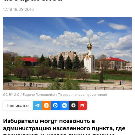
12:19 16.09.2016
CC BY 2.0
/
Eugene Romanenko
/
Tiraspol - chapel, government
Подписаться
Избиратели могут позвонить в
администрацию населенного пункта, где